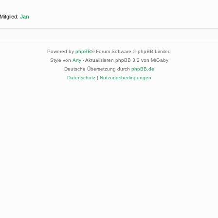
Mitglied:
Jan
Powered by
phpBB
® Forum Software © phpBB Limited
Style von
Arty
- Aktualisieren phpBB 3.2 von MrGaby
Deutsche Übersetzung durch
phpBB.de
Datenschutz
|
Nutzungsbedingungen