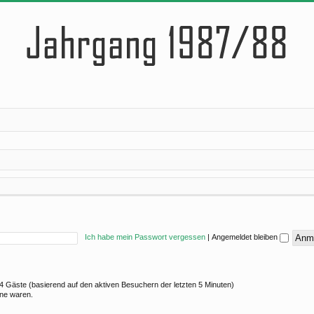
Ich habe mein Passwort vergessen
|
Angemeldet bleiben
 14 Gäste (basierend auf den aktiven Besuchern der letzten 5 Minuten)
ine waren.