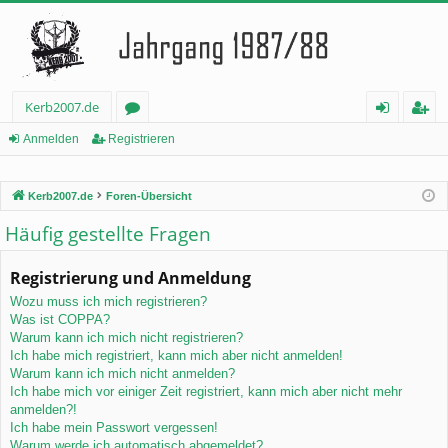
Kerb2007.de
or
n
eg
Anmelden
Registrieren
en
m
ist
Kerb2007.de
Foren-Übersicht
el
rie
Häufig gestellte Fragen
de
re
n
n
Registrierung und Anmeldung
Wozu muss ich mich registrieren?
Was ist COPPA?
Warum kann ich mich nicht registrieren?
Ich habe mich registriert, kann mich aber nicht anmelden!
Warum kann ich mich nicht anmelden?
Ich habe mich vor einiger Zeit registriert, kann mich aber nicht mehr
anmelden?!
Ich habe mein Passwort vergessen!
Warum werde ich automatisch abgemeldet?