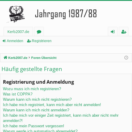
Kerb2007.de
or
n
eg
Anmelden
Registrieren
en
m
ist
Kerb2007.de
Foren-Übersicht
el
rie
Häufig gestellte Fragen
de
re
n
n
Registrierung und Anmeldung
Wozu muss ich mich registrieren?
Was ist COPPA?
Warum kann ich mich nicht registrieren?
Ich habe mich registriert, kann mich aber nicht anmelden!
Warum kann ich mich nicht anmelden?
Ich habe mich vor einiger Zeit registriert, kann mich aber nicht mehr
anmelden?!
Ich habe mein Passwort vergessen!
Warum werde ich automatisch abgemeldet?