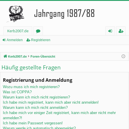
Kerb2007.de
or
n
eg
Anmelden
Registrieren
en
m
ist
Kerb2007.de
Foren-Übersicht
el
rie
Häufig gestellte Fragen
de
re
n
n
Registrierung und Anmeldung
Wozu muss ich mich registrieren?
Was ist COPPA?
Warum kann ich mich nicht registrieren?
Ich habe mich registriert, kann mich aber nicht anmelden!
Warum kann ich mich nicht anmelden?
Ich habe mich vor einiger Zeit registriert, kann mich aber nicht mehr
anmelden?!
Ich habe mein Passwort vergessen!
Warum werde ich automatisch abgemeldet?