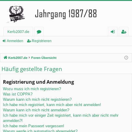
Kerb2007.de
or
n
eg
Anmelden
Registrieren
en
m
ist
Kerb2007.de
Foren-Übersicht
el
rie
Häufig gestellte Fragen
de
re
n
n
Registrierung und Anmeldung
Wozu muss ich mich registrieren?
Was ist COPPA?
Warum kann ich mich nicht registrieren?
Ich habe mich registriert, kann mich aber nicht anmelden!
Warum kann ich mich nicht anmelden?
Ich habe mich vor einiger Zeit registriert, kann mich aber nicht mehr
anmelden?!
Ich habe mein Passwort vergessen!
Warum werde ich automatisch abgemeldet?