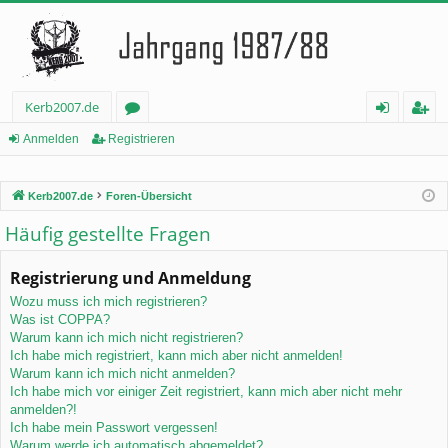
Kerb2007.de
or
n
eg
Anmelden
Registrieren
en
m
ist
Kerb2007.de
Foren-Übersicht
el
rie
Häufig gestellte Fragen
de
re
n
n
Registrierung und Anmeldung
Wozu muss ich mich registrieren?
Was ist COPPA?
Warum kann ich mich nicht registrieren?
Ich habe mich registriert, kann mich aber nicht anmelden!
Warum kann ich mich nicht anmelden?
Ich habe mich vor einiger Zeit registriert, kann mich aber nicht mehr
anmelden?!
Ich habe mein Passwort vergessen!
Warum werde ich automatisch abgemeldet?