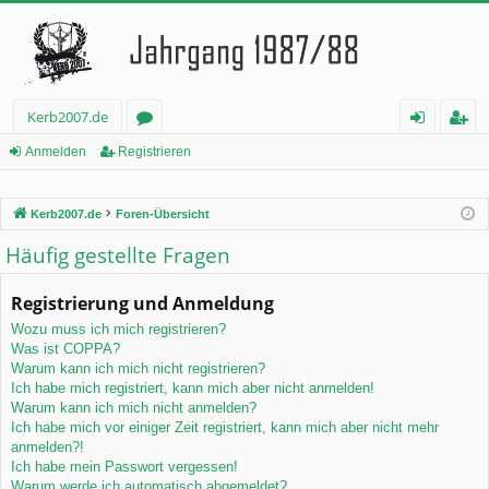
Kerb2007.de
or
n
eg
Anmelden
Registrieren
en
m
ist
Kerb2007.de
Foren-Übersicht
el
rie
Häufig gestellte Fragen
de
re
n
n
Registrierung und Anmeldung
Wozu muss ich mich registrieren?
Was ist COPPA?
Warum kann ich mich nicht registrieren?
Ich habe mich registriert, kann mich aber nicht anmelden!
Warum kann ich mich nicht anmelden?
Ich habe mich vor einiger Zeit registriert, kann mich aber nicht mehr
anmelden?!
Ich habe mein Passwort vergessen!
Warum werde ich automatisch abgemeldet?