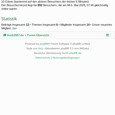
10 Gäste (basierend auf den aktiven Besuchern der letzten 5 Minuten)
Der Besucherrekord liegt bei
892
Besuchern, die am Mi 6. Mai 2026, 07:46 gleichzeitig
online waren.
Statistik
Beiträge insgesamt
13
• Themen insgesamt
6
• Mitglieder insgesamt
14
• Unser neuestes
Mitglied:
Jan
Kerb2007.de
Foren-Übersicht
Powered by
phpBB
® Forum Software © phpBB Limited
Style von
Arty
- Aktualisieren phpBB 3.2 von MrGaby
Deutsche Übersetzung durch
phpBB.de
Datenschutz
|
Nutzungsbedingungen