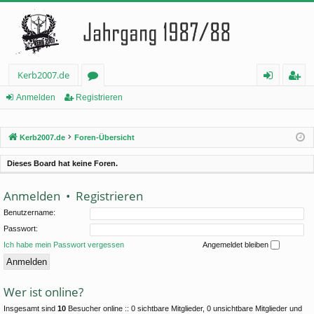
Kerb2007.de
or
n
eg
Anmelden
Registrieren
en
m
ist
Kerb2007.de
Foren-Übersicht
el
rie
de
re
Dieses Board hat keine Foren.
n
n
Anmelden
•
Registrieren
Benutzername:
Passwort:
Ich habe mein Passwort vergessen
Angemeldet bleiben
Wer ist online?
Insgesamt sind
10
Besucher online :: 0 sichtbare Mitglieder, 0 unsichtbare Mitglieder und