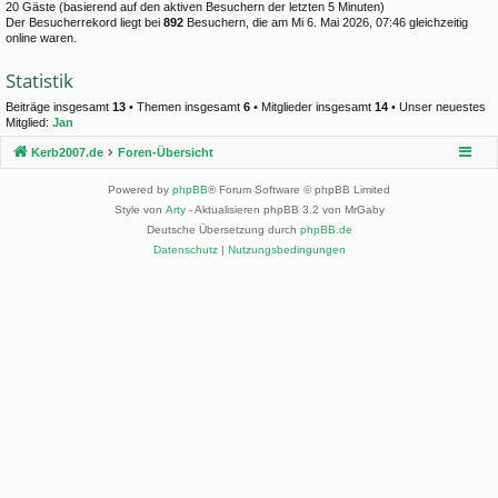
20 Gäste (basierend auf den aktiven Besuchern der letzten 5 Minuten)
Der Besucherrekord liegt bei
892
Besuchern, die am Mi 6. Mai 2026, 07:46 gleichzeitig
online waren.
Statistik
Beiträge insgesamt
13
• Themen insgesamt
6
• Mitglieder insgesamt
14
• Unser neuestes
Mitglied:
Jan
Kerb2007.de
Foren-Übersicht
Powered by
phpBB
® Forum Software © phpBB Limited
Style von
Arty
- Aktualisieren phpBB 3.2 von MrGaby
Deutsche Übersetzung durch
phpBB.de
Datenschutz
|
Nutzungsbedingungen