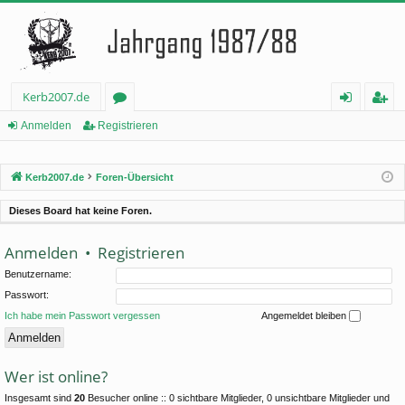
Kerb2007.de
or
n
eg
Anmelden
Registrieren
en
m
ist
Kerb2007.de
Foren-Übersicht
el
rie
de
re
Dieses Board hat keine Foren.
n
n
Anmelden
•
Registrieren
Benutzername:
Passwort:
Ich habe mein Passwort vergessen
Angemeldet bleiben
Wer ist online?
Insgesamt sind
20
Besucher online :: 0 sichtbare Mitglieder, 0 unsichtbare Mitglieder und