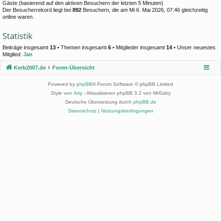
Gäste (basierend auf den aktiven Besuchern der letzten 5 Minuten)
Der Besucherrekord liegt bei
892
Besuchern, die am Mi 6. Mai 2026, 07:46 gleichzeitig
online waren.
Statistik
Beiträge insgesamt
13
• Themen insgesamt
6
• Mitglieder insgesamt
14
• Unser neuestes
Mitglied:
Jan
Kerb2007.de
Foren-Übersicht
Powered by
phpBB
® Forum Software © phpBB Limited
Style von
Arty
- Aktualisieren phpBB 3.2 von MrGaby
Deutsche Übersetzung durch
phpBB.de
Datenschutz
|
Nutzungsbedingungen