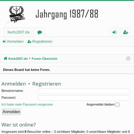
Kerb2007.de
or
n
eg
Anmelden
Registrieren
en
m
ist
Kerb2007.de
Foren-Übersicht
el
rie
de
re
Dieses Board hat keine Foren.
n
n
Anmelden
•
Registrieren
Benutzername:
Passwort:
Ich habe mein Passwort vergessen
Angemeldet bleiben
Wer ist online?
Insgesamt sind
8
Besucher online :: 0 sichtbare Mitglieder, 0 unsichtbare Mitglieder und 8