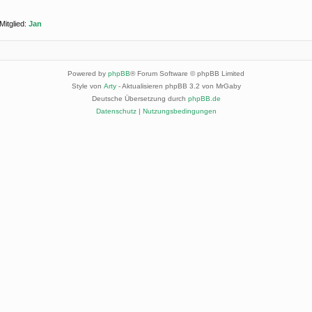
Mitglied:
Jan
Powered by
phpBB
® Forum Software © phpBB Limited
Style von
Arty
- Aktualisieren phpBB 3.2 von MrGaby
Deutsche Übersetzung durch
phpBB.de
Datenschutz
|
Nutzungsbedingungen