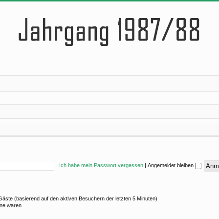
Ich habe mein Passwort vergessen
|
Angemeldet bleiben
8 Gäste (basierend auf den aktiven Besuchern der letzten 5 Minuten)
ine waren.