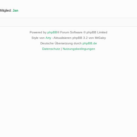
Mitglied:
Jan
Powered by
phpBB
® Forum Software © phpBB Limited
Style von
Arty
- Aktualisieren phpBB 3.2 von MrGaby
Deutsche Übersetzung durch
phpBB.de
Datenschutz
|
Nutzungsbedingungen