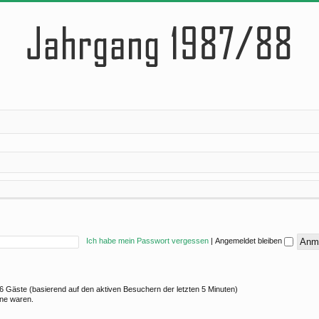
Ich habe mein Passwort vergessen
|
Angemeldet bleiben
 16 Gäste (basierend auf den aktiven Besuchern der letzten 5 Minuten)
ine waren.