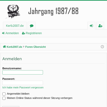
Kerb2007.de
or
n
eg
Anmelden
Registrieren
en
m
ist
Kerb2007.de
Foren-Übersicht
el
rie
de
re
Anmelden
n
n
Benutzername:
Passwort:
Ich habe mein Passwort vergessen
Angemeldet bleiben
Meinen Online-Status während dieser Sitzung verbergen