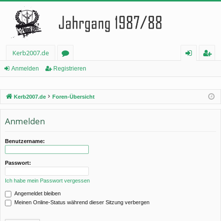
Kerb2007.de
or
n
eg
Anmelden
Registrieren
en
m
ist
Kerb2007.de
Foren-Übersicht
el
rie
de
re
Anmelden
n
n
Benutzername:
Passwort:
Ich habe mein Passwort vergessen
Angemeldet bleiben
Meinen Online-Status während dieser Sitzung verbergen