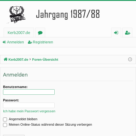
Kerb2007.de
or
n
eg
Anmelden
Registrieren
en
m
ist
Kerb2007.de
Foren-Übersicht
el
rie
de
re
Anmelden
n
n
Benutzername:
Passwort:
Ich habe mein Passwort vergessen
Angemeldet bleiben
Meinen Online-Status während dieser Sitzung verbergen