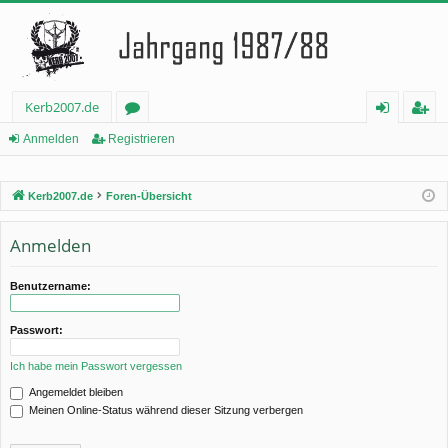
Kerb2007.de
or
n
eg
Anmelden
Registrieren
en
m
ist
Kerb2007.de
Foren-Übersicht
el
rie
de
re
Anmelden
n
n
Benutzername:
Passwort:
Ich habe mein Passwort vergessen
Angemeldet bleiben
Meinen Online-Status während dieser Sitzung verbergen