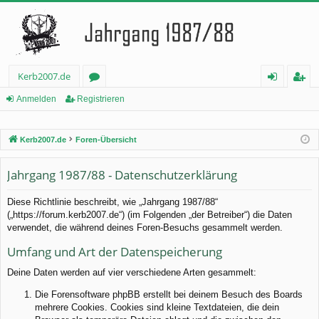
Kerb2007.de
or
n
eg
Anmelden
Registrieren
en
m
ist
Kerb2007.de
Foren-Übersicht
el
rie
de
re
Jahrgang 1987/88 - Datenschutzerklärung
n
n
Diese Richtlinie beschreibt, wie „Jahrgang 1987/88“
(„https://forum.kerb2007.de“) (im Folgenden „der Betreiber“) die Daten
verwendet, die während deines Foren-Besuchs gesammelt werden.
Umfang und Art der Datenspeicherung
Deine Daten werden auf vier verschiedene Arten gesammelt:
Die Forensoftware phpBB erstellt bei deinem Besuch des Boards
mehrere Cookies. Cookies sind kleine Textdateien, die dein