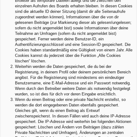
Browser als temporäre Dateien ablegt und die zwischen den
einzelnen Aufrufen des Boards erhalten bleiben. In diesen Cookies
sind die aktuelle ID deiner Sitzung (damit dir alle Seitenaufrufe
zugeordnet werden können), Informationen über die von dir
gelesenen Beiträge (zur Markierung dieser als gelesen/ungelesen;
sofern du nicht angemeldet bist) sowie Informationen über deine
Teilnahme an Umfragen (sofern du nicht angemeldet bist)
gespeichert. Ferner werden deine Benutzer-ID, ein
Authentifizierungsschlüssel und eine Session-ID gespeichert. Die
Cookies haben standardmäßig eine Gültigkeit von einem Jahr. Alle
Cookies kannst du jederzeit über die Funktion „Alle Cookies
löschen“ löschen.
Weiterhin werden die Daten gespeichert, die du bei der
Registrierung, in deinem Profil oder deinem persönlichem Bereich
angibst. Für die Registrierung sind mindestens ein eindeutiger
Benutzername, eine E-Mail-Adresse und ein Passwort notwendig.
Wenn durch den Betreiber weitere Daten als notwendig festgelegt
wurden, so ist dies für dich vor deren Eingabe ersichtlich.
Wenn du einen Beitrag oder eine private Nachricht erstellst, so
werden die dort eingegebenen Daten ebenfalls gespeichert.
Gleiches gilt, wenn du einen Beitrag als Entwurf
zwischenspeicherst. In diesen Fällen wird auch deine IP-Adresse
gespeichert. Die IP-Adresse wird weiterhin bei folgenden Aktionen
gespeichert: Löschen und Ändern von Beiträgen (dazu zählen
Private Nachrichten und Umfragen), Änderungen an zentralen