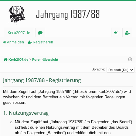
Kerb2007.de
or
n
eg
Anmelden
Registrieren
en
m
ist
Kerb2007.de
Foren-Übersicht
el
rie
de
re
Sprache:
Jahrgang 1987/88 - Registrierung
n
n
Mit dem Zugriff auf „Jahrgang 1987/88“ („https://forum.kerb2007.de“) wird
zwischen dir und dem Betreiber ein Vertrag mit folgenden Regelungen
geschlossen:
1. Nutzungsvertrag
Mit dem Zugriff auf „Jahrgang 1987/88“ (im Folgenden „das Board“)
schließt du einen Nutzungsvertrag mit dem Betreiber des Boards
ab (im Folgenden „Betreiber“) und erklärst dich mit den