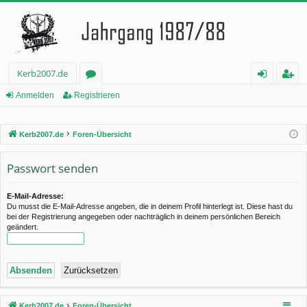
Kerb2007.de
or
n
eg
Anmelden
Registrieren
en
m
ist
Kerb2007.de
Foren-Übersicht
el
rie
de
re
Passwort senden
n
n
E-Mail-Adresse:
Du musst die E-Mail-Adresse angeben, die in deinem Profil hinterlegt ist. Diese hast du
bei der Registrierung angegeben oder nachträglich in deinem persönlichen Bereich
geändert.
Kerb2007.de
Foren-Übersicht