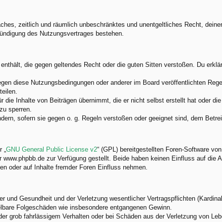
nfaches, zeitlich und räumlich unbeschränktes und unentgeltliches Recht, dei
Kündigung des Nutzungsvertrages bestehen.
e enthält, die gegen geltendes Recht oder die guten Sitten verstoßen. Du erkl
egen diese Nutzungsbedingungen oder anderer im Board veröffentlichten Rege
eilen.
 die Inhalte von Beiträgen übernimmt, die er nicht selbst erstellt hat oder d
zu sperren.
ndern, sofern sie gegen o. g. Regeln verstoßen oder geeignet sind, dem Betr
 „
GNU General Public License v2
“ (GPL) bereitgestellten Foren-Software v
www.phpbb.de zur Verfügung gestellt. Beide haben keinen Einfluss auf die A
en oder auf Inhalte fremder Foren Einfluss nehmen.
 und Gesundheit und der Verletzung wesentlicher Vertragspflichten (Kardinalp
ittelbare Folgeschäden wie insbesondere entgangenen Gewinn.
der grob fahrlässigem Verhalten oder bei Schäden aus der Verletzung von Leb