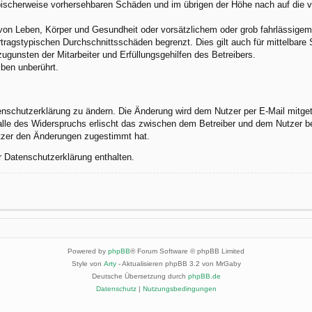
 typischerweise vorhersehbaren Schäden und im übrigen der Höhe nach auf die 
von Leben, Körper und Gesundheit oder vorsätzlichem oder grob fahrlässigem 
tragstypischen Durchschnittsschäden begrenzt. Dies gilt auch für mittelbar
gunsten der Mitarbeiter und Erfüllungsgehilfen des Betreibers.
ben unberührt.
enschutzerklärung zu ändern. Die Änderung wird dem Nutzer per E-Mail mitgete
alle des Widerspruchs erlischt das zwischen dem Betreiber und dem Nutzer be
utzer den Änderungen zugestimmt hat.
r Datenschutzerklärung enthalten.
Powered by
phpBB
® Forum Software © phpBB Limited
Style von
Arty
- Aktualisieren phpBB 3.2 von MrGaby
Deutsche Übersetzung durch
phpBB.de
Datenschutz
|
Nutzungsbedingungen