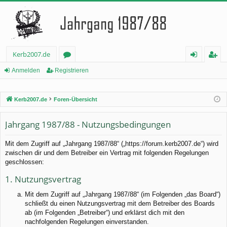
Kerb2007.de
or
n
eg
Anmelden
Registrieren
en
m
ist
Kerb2007.de
Foren-Übersicht
el
rie
de
re
Jahrgang 1987/88 - Nutzungsbedingungen
n
n
Mit dem Zugriff auf „Jahrgang 1987/88“ („https://forum.kerb2007.de“) wird
zwischen dir und dem Betreiber ein Vertrag mit folgenden Regelungen
geschlossen:
1. Nutzungsvertrag
Mit dem Zugriff auf „Jahrgang 1987/88“ (im Folgenden „das Board“)
schließt du einen Nutzungsvertrag mit dem Betreiber des Boards
ab (im Folgenden „Betreiber“) und erklärst dich mit den
nachfolgenden Regelungen einverstanden.