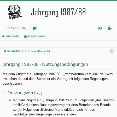
Kerb2007.de
or
n
eg
Anmelden
Registrieren
en
m
ist
Kerb2007.de
Foren-Übersicht
el
rie
de
re
Jahrgang 1987/88 - Nutzungsbedingungen
n
n
Mit dem Zugriff auf „Jahrgang 1987/88“ („https://forum.kerb2007.de“) wird
zwischen dir und dem Betreiber ein Vertrag mit folgenden Regelungen
geschlossen:
1. Nutzungsvertrag
Mit dem Zugriff auf „Jahrgang 1987/88“ (im Folgenden „das Board“)
schließt du einen Nutzungsvertrag mit dem Betreiber des Boards
ab (im Folgenden „Betreiber“) und erklärst dich mit den
nachfolgenden Regelungen einverstanden.