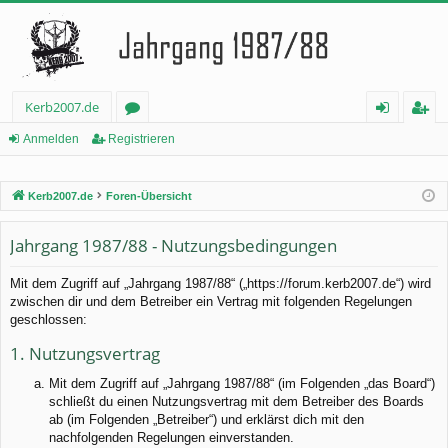
Kerb2007.de
or
n
eg
Anmelden
Registrieren
en
m
ist
Kerb2007.de
Foren-Übersicht
el
rie
de
re
Jahrgang 1987/88 - Nutzungsbedingungen
n
n
Mit dem Zugriff auf „Jahrgang 1987/88“ („https://forum.kerb2007.de“) wird
zwischen dir und dem Betreiber ein Vertrag mit folgenden Regelungen
geschlossen:
1. Nutzungsvertrag
Mit dem Zugriff auf „Jahrgang 1987/88“ (im Folgenden „das Board“)
schließt du einen Nutzungsvertrag mit dem Betreiber des Boards
ab (im Folgenden „Betreiber“) und erklärst dich mit den
nachfolgenden Regelungen einverstanden.