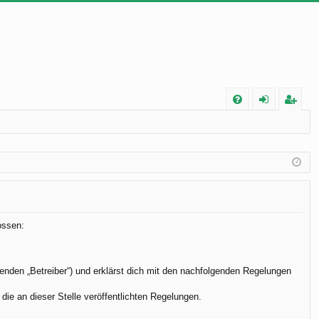
FA
n
eg
Q
m
ist
el
rie
de
re
n
n
ossen:
enden „Betreiber“) und erklärst dich mit den nachfolgenden Regelungen
die an dieser Stelle veröffentlichten Regelungen.
.