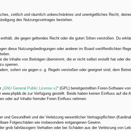
nfaches, zeitlich und räumlich unbeschränktes und unentgeltliches Recht, dei
Kündigung des Nutzungsvertrages bestehen.
e enthält, die gegen geltendes Recht oder die guten Sitten verstoßen. Du erkl
egen diese Nutzungsbedingungen oder anderer im Board veröffentlichten Rege
eilen.
 die Inhalte von Beiträgen übernimmt, die er nicht selbst erstellt hat oder d
zu sperren.
ndern, sofern sie gegen o. g. Regeln verstoßen oder geeignet sind, dem Betr
 „
GNU General Public License v2
“ (GPL) bereitgestellten Foren-Software v
www.phpbb.de zur Verfügung gestellt. Beide haben keinen Einfluss auf die A
en oder auf Inhalte fremder Foren Einfluss nehmen.
 und Gesundheit und der Verletzung wesentlicher Vertragspflichten (Kardinalp
ittelbare Folgeschäden wie insbesondere entgangenen Gewinn.
der grob fahrlässigem Verhalten oder bei Schäden aus der Verletzung von Leb