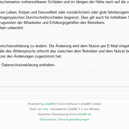
 typischerweise vorhersehbaren Schäden und im übrigen der Höhe nach auf die 
von Leben, Körper und Gesundheit oder vorsätzlichem oder grob fahrlässigem 
tragstypischen Durchschnittsschäden begrenzt. Dies gilt auch für mittelbar
gunsten der Mitarbeiter und Erfüllungsgehilfen des Betreibers.
ben unberührt.
enschutzerklärung zu ändern. Die Änderung wird dem Nutzer per E-Mail mitgete
alle des Widerspruchs erlischt das zwischen dem Betreiber und dem Nutzer be
utzer den Änderungen zugestimmt hat.
r Datenschutzerklärung enthalten.
Powered by
phpBB
® Forum Software © phpBB Limited
Style von
Arty
- Aktualisieren phpBB 3.2 von MrGaby
Deutsche Übersetzung durch
phpBB.de
Datenschutz
|
Nutzungsbedingungen